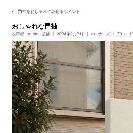
←
門袖をおしゃれにみせるポイント
おしゃれな門袖
投稿者:
admin
|
公開日:
2024年3月31日
|
フルサイズ:
1170 × 11