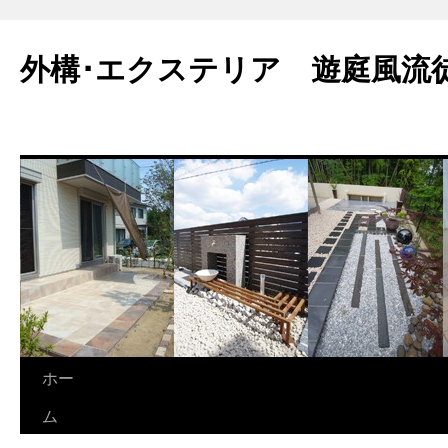
外構･エクステリア 遊庭風流
ホー
ム