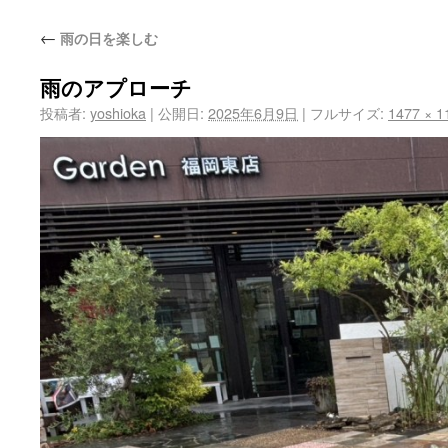
←
雨の日を楽しむ
雨のアプローチ
投稿者:
yoshioka
|
公開日:
2025年6月9日
|
フルサイズ:
1477 × 1