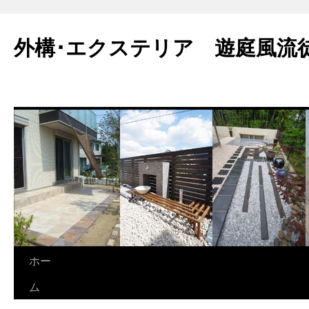
外構･エクステリア 遊庭風流
ホー
ム