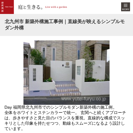
北九州市 新築外構施工事例｜直線美が映えるシンプルモ
ダン外構
Day 福岡県北九州市でのシンプルモダン新築外構の施工例。
Ni
門
全体をホワイトとステンカラーで統一。 玄関へと続くアプローチ
も
は、歩きやすさと見た目のバランスを重視。直線的な構成でスッ
ら
キリとした印象を持たせつつ、動線もスムーズになるよう設計し
ています。