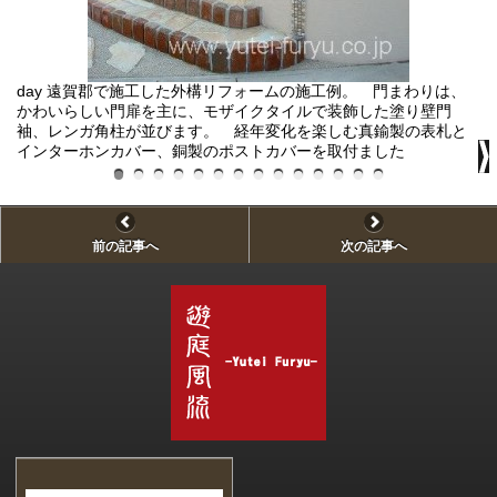
day 遠賀郡で施工した外構リフォームの施工例。 門まわりは、
ni
かわいらしい門扉を主に、モザイクタイルで装飾した塗り壁門
袖、レンガ角柱が並びます。 経年変化を楽しむ真鍮製の表札と
インターホンカバー、銅製のポストカバーを取付ました
前の記事へ
次の記事へ