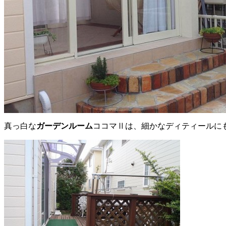
真っ白な
ガーデンルーム
ココマⅡは、細かなディティールに