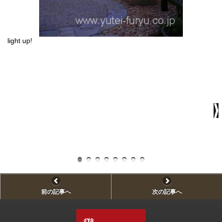
light up!
木
前の記事へ
次の記事へ