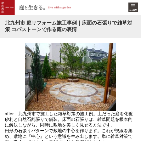
北九州市 庭リフォーム施工事例｜床面の石張りで雑草対
策 コパストーンで作る庭の表情
after 北九州市で施工した雑草対策の施工例。土だった庭を化粧
b
砂利と自然石乱張りで舗装。床面の石張りは、雑草問題を根本的
る
に解決しながら、同時に敷地を美しく見せる方法です。
円形の石張りパターンで敷地の中心を作ります。これが視線を集
め、敷地に『中心』という意識を生み出します。単に雑草対策で