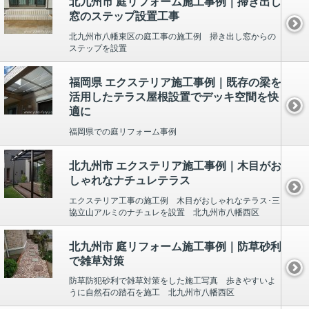
北九州市 庭リフォーム施工事例｜掃き出し
窓のステップ設置工事
北九州市八幡東区の庭工事の施工例 掃き出し窓からの
ステップを設置
福岡県 エクステリア施工事例｜既存の梁を
活用したテラス屋根設置でデッキ空間を快
適に
福岡県での庭リフォーム事例
北九州市 エクステリア施工事例｜木目がお
しゃれなナチュレテラス
エクステリア工事の施工例 木目がおしゃれなテラス･三
協立山アルミのナチュレを設置 北九州市八幡西区
北九州市 庭リフォーム施工事例｜防草砂利
で雑草対策
防草防犯砂利で雑草対策をした施工写真 歩きやすいよ
うに自然石の踏石を施工 北九州市八幡西区