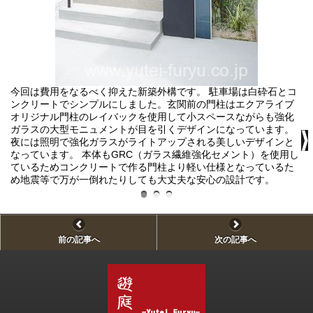
今回は費用をなるべく抑えた新築外構です。 駐車場は白砕石とコ
エ
ンクリートでシンプルにしました。玄関前の門柱はエクアライブ
オリジナル門柱のレイバックを使用して小スペースながらも強化
ガラスの大型モニュメントが目を引くデザインになっています。
夜には照明で強化ガラスがライトアップされる美しいデザインと
なっています。 本体もGRC（ガラス繊維強化セメント）を使用し
ているためコンクリートで作る門柱より軽い仕様となっているた
め地震等で万が一倒れたりしても大丈夫な安心の設計です。
前の記事へ
次の記事へ