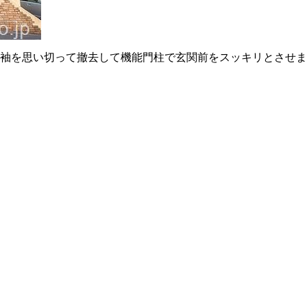
門袖を思い切って撤去して機能門柱で玄関前をスッキリとさせ