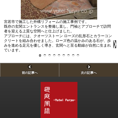
宮若市で施工した外構リフォームの施工事例です。
二
既存の玄関エントランスを整備し直し、門袖とアプローチで訪問
ガ
者を迎える上質な空間へと仕上げました。
ル
アプローチには、クオーツストーン ローズの乱形石とカラーコン
放
クリートを組み合わせました。ローズ色の温かみのある石が、歩
っ
みを進める足元を優しく導き、玄関へと至る動線が自然に生まれ
バ
ています。
前の記事へ
次の記事へ