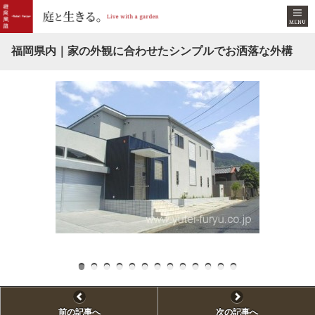
福岡県内｜家の外観に合わせたシンプルでお洒落な外構
向
前の記事へ
次の記事へ