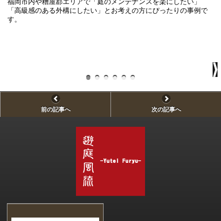
福岡市内や糟屋郡エリアで「庭のメンテナンスを楽にしたい」
「高級感のある外構にしたい」とお考えの方にぴったりの事例で
す。
正
ま
で
し
前の記事へ
次の記事へ