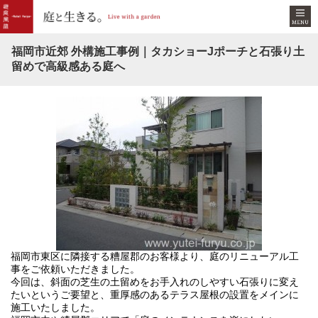
福岡市近郊 外構施工事例｜タカショーJポーチと石張り土
留めで高級感ある庭へ
福岡市東区に隣接する糟屋郡のお客様より、庭のリニューアル工
事をご依頼いただきました。
今回は、斜面の芝生の土留めをお手入れのしやすい石張りに変え
たいというご要望と、重厚感のあるテラス屋根の設置をメインに
施工いたしました。