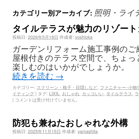
照明・ライ
カテゴリー別アーカイブ:
タイルテラスが魅力のリゾート
投稿日:
2026年5月18日
作成者:
yoshioka
ガーデンリフォーム施工事例のご
屋根付きのテラス空間で、ちょっ
楽しむのはいかがでしょうか。
続きを読む
→
カテゴリー:
スクリーン・格子・目隠しなど
,
ファニチャー･小物
イティング
|
タグ:
LIXIL
,
おしゃれ
,
カッコいい
,
タイルテラス
,
ラ
|
コメントは受け付けていません。
防犯も兼ねたおしゃれな外構
投稿日:
2025年11月15日
作成者:
yamashita