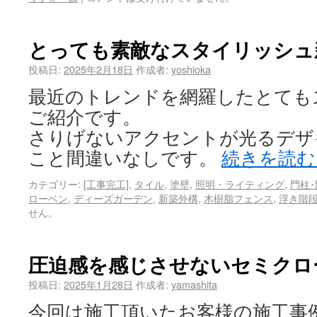
とっても素敵なスタイリッシュ
投稿日:
2025年2月18日
作成者:
yoshioka
最近のトレンドを網羅したとても
ご紹介です。
さりげないアクセントが光るデザ
こと間違いなしです。
続きを読
カテゴリー:
[工事完工]
,
タイル
,
塗壁
,
照明・ライティング
,
門柱･
ローベン
,
ディーズガーデン
,
新築外構
,
木樹脂フェンス
,
浮き階
せん。
圧迫感を感じさせないセミクロ
投稿日:
2025年1月28日
作成者:
yamashita
今回は施工頂いたお客様の施工事