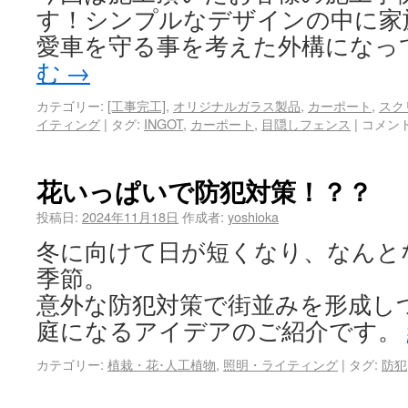
す！シンプルなデザインの中に家
愛車を守る事を考えた外構になっ
む
→
カテゴリー:
[工事完工]
,
オリジナルガラス製品
,
カーポート
,
スク
イティング
|
タグ:
INGOT
,
カーポート
,
目隠しフェンス
|
コメン
花いっぱいで防犯対策！？？
投稿日:
2024年11月18日
作成者:
yoshioka
冬に向けて日が短くなり、なんと
季節。
意外な防犯対策で街並みを形成し
庭になるアイデアのご紹介です。
カテゴリー:
植栽・花･人工植物
,
照明・ライティング
|
タグ:
防犯