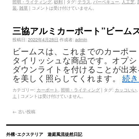
照明・ライティング
,
砂利
|
タグ:
テラス
,
バーベキュー
,
人工芝
,
装
,
雑草
|
コメントは受け付けていません。
三協アルミカーポート”ビームス
投稿日:
2022年4月28日
作成者:
admin
ビームスは、これまでのカーポー
タイリッシュな商品です。オプシ
ダウンライトを付けることが出来
を美しく照らしてくれます。
続
カテゴリー:
カーポート
,
照明・ライティング
|
タグ:
カッコいい
,
ミ
|
コメントは受け付けていません。
←
古い投稿
外構･エクステリア 遊庭風流徒然日記