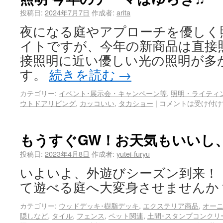
投稿日:
2024年7月7日
作成者:
arita
夜になる庭やアプローチを優しく
イトですが、今年の新商品は直接
接照明に近い優しい光の照明が多
す。
続きを読む
→
カテゴリー:
イベント･展示会・キャンペーン等
,
照明・ライティ
ウトドアリビング
,
カッコいい
,
タカショー
|
コメントは受け付け
もうすぐGW！お天気もいいし
投稿日:
2023年4月8日
作成者:
yutei-furyu
いよいよ、外遊びシーズン到来！
て遊べる庭へ大変身させませんか
カテゴリー:
ウッドデッキ･樹脂デッキ
,
エクステリア商品
,
オーニ
隠しなど
,
タイル
,
フェンス
,
ペット関連
,
土間･スタンプコンクリ