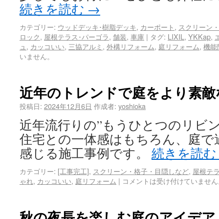
続きを読む
→
カテゴリー:
ウッドデッキ･樹脂デッキ
,
カーポート
,
スクリーン
ロック
,
屋根テラス･パーゴラ
,
舗装
,
車庫
|
タグ:
LIXIL
,
YKKap
,
ュ
,
カッコいい
,
三協アルミ
,
外構リフォーム
,
庭リフォーム
,
機能
いません。
近年のトレンドで庭をより素敵
投稿日:
2024年12月6日
作成者:
yoshioka
近年流行りの”もうひとつのリビン
住宅との一体感はもちろん、庭で
感じる施工事例です。
続きを読
カテゴリー:
[工事完工]
,
スクリーン・格子・目隠しなど
,
屋根テラ
ゃれ
,
カッコいい
,
庭リフォーム
|
コメントは受け付けていません
秋の夜長を楽しむ庭のアイデア