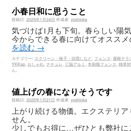
小春日和に思うこと
投稿日:
2025年1月24日
作成者:
yoshioka
気づけば1月も下旬。春らしい陽
今からできる春に向けてオススメ
を読む
→
カテゴリー:
スクリーン・格子・目隠しなど
,
フェンス
,
屋根テラ
YKKap
,
おしゃれ
,
ナチュレ
,
三協アルミ
,
木樹脂フェンス
,
雑草対
ん。
値上げの春になりそうです
投稿日:
2025年1月21日
作成者:
yoshioka
上がり続ける物価。エクステリア
せん。
少しでもお得に…ぜひとも弊社に