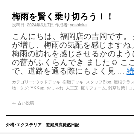
梅雨を賢く乗り切ろう！！
投稿日:
2024年6月7日
作成者:
yoshioka
こんにちは、福岡店の吉岡です。
が増し、梅雨の気配を感じますね
梅雨の訪れを感じさせるかのよう
の蕾がふくらんでき ました☺ こ
で、道路を通る際にもよく見 …
カテゴリー:
ウッドデッキ･樹脂デッキ
,
スタッフBlog
,
屋根テラス
物
|
タグ:
YKKap
,
おしゃれ
,
人工芝
,
庭リフォーム
,
雑草対策
|
コ
←
古い投稿
外構･エクステリア 遊庭風流徒然日記