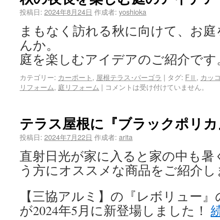
投稿日:
2024年8月24日
作成者:
yoshioka
まもなく訪れる秋に向けて、お庭
んか。
庭を楽しむアイデアのご紹介です
カテゴリー:
カーポート
,
屋根テラス･パーゴラ
|
タグ:
FⅡ
,
カッ
リフォーム
,
庭リフォーム
|
コメントは受け付けていません。
テラス屋根に『ブラックポリカ
投稿日:
2024年7月22日
作成者:
arita
直射日光が家に入ると家の中も暑
う方にオススメな商品をご紹介し
【三協アルミ】の『レボリュー』
が2024年5月に新登場しました！