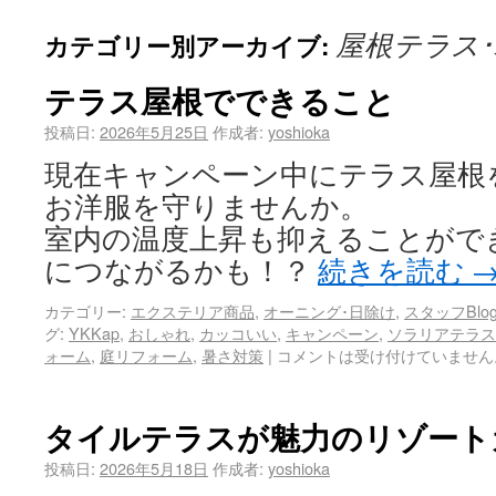
屋根テラス
カテゴリー別アーカイブ:
テラス屋根でできること
投稿日:
2026年5月25日
作成者:
yoshioka
現在キャンペーン中にテラス屋根
お洋服を守りませんか。
室内の温度上昇も抑えることがで
につながるかも！？
続きを読む
カテゴリー:
エクステリア商品
,
オーニング･日除け
,
スタッフBlo
グ:
YKKap
,
おしゃれ
,
カッコいい
,
キャンペーン
,
ソラリアテラス
ォーム
,
庭リフォーム
,
暑さ対策
|
コメントは受け付けていません
タイルテラスが魅力のリゾート
投稿日:
2026年5月18日
作成者:
yoshioka