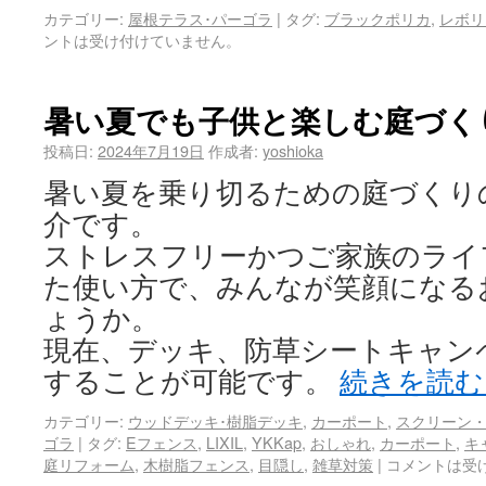
カテゴリー:
屋根テラス･パーゴラ
|
タグ:
ブラックポリカ
,
レボリ
ントは受け付けていません。
暑い夏でも子供と楽しむ庭づく
投稿日:
2024年7月19日
作成者:
yoshioka
暑い夏を乗り切るための庭づくり
介です。
ストレスフリーかつご家族のライ
た使い方で、みんなが笑顔になる
ょうか。
現在、デッキ、防草シートキャン
することが可能です。
続きを読
カテゴリー:
ウッドデッキ･樹脂デッキ
,
カーポート
,
スクリーン
ゴラ
|
タグ:
Eフェンス
,
LIXIL
,
YKKap
,
おしゃれ
,
カーポート
,
キ
庭リフォーム
,
木樹脂フェンス
,
目隠し
,
雑草対策
|
コメントは受