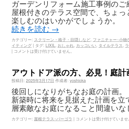
ガーデンリフォーム施工事例のご
屋根付きのテラス空間で、ちょっ
楽しむのはいかがでしょうか。
続きを読む
→
カテゴリー:
スクリーン・格子・目隠しなど
,
ファニチャー･小物
イティング
|
タグ:
LIXIL
,
おしゃれ
,
カッコいい
,
タイルテラス
,
ラ
|
コメントは受け付けていません。
アウトドア派の方、必見！庭計
投稿日:
2025年3月17日
作成者:
yoshioka
後回しになりがちなお庭の計画。
新築時に将来を見据えた計画を立
層素敵なお庭になること間違いな
カテゴリー:
屋根テラス･パーゴラ
|
コメントは受け付けていませ