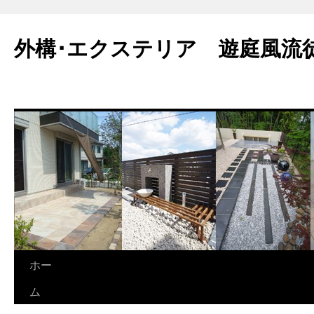
外構･エクステリア 遊庭風流
ホー
ム