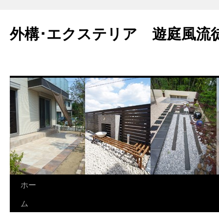
外構･エクステリア 遊庭風流
ホー
ム