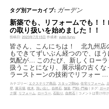
ガーデン
タグ別アーカイブ:
新築でも、リフォームでも！！
の取り扱いを始めました！！
投稿日:
2023年7月15日
作成者:
yutei-furyu
皆さん、こんにちは！ 北九州店
もできてずいぶん経つので、ほう
気配が… このたび、新しくロー
扱うことになり、展示場の古くな
ラーストーンの技術でリフォー 
カテゴリー:
エクステリア商品
,
スタッフBlog
,
住宅リフォーム
,
壁
,
展示場
,
枕木
,
洗い出し
,
自然石
,
舗装
,
門柱･門袖
|
タグ:
ガー
ク塀
,
リフォーム
,
ローラー
,
石貼り
,
自然石
|
コメントは受け付け