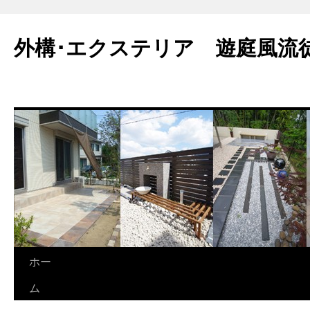
外構･エクステリア 遊庭風流
ホー
ム