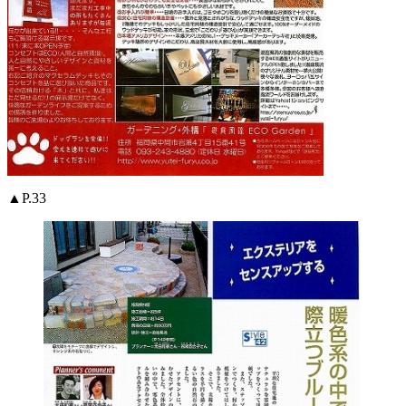
▲P.33