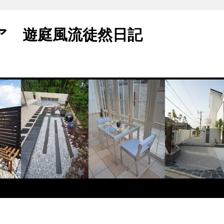
ア 遊庭風流徒然日記