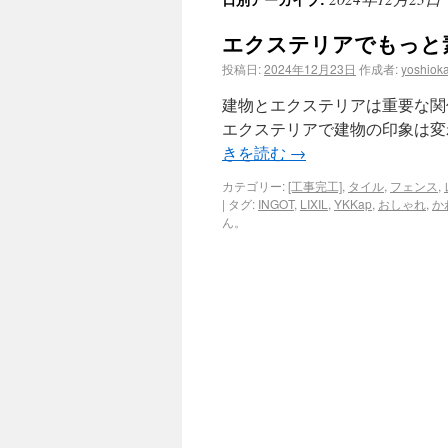
エクステリアでもっと
投稿日:
2024年12月23日
作成者:
yoshiok
建物とエクステリアは重要な関
エクステリアで建物の印象は変
きを読む
→
カテゴリー:
[工事完工]
,
タイル
,
フェンス
,
|
タグ:
INGOT
,
LIXIL
,
YKKap
,
おしゃれ
,
か
ん。