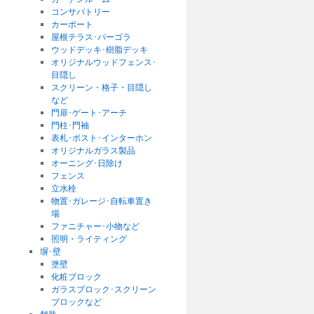
コンサバトリー
カーポート
屋根テラス･パーゴラ
ウッドデッキ･樹脂デッキ
オリジナルウッドフェンス･
目隠し
スクリーン・格子・目隠し
など
門扉･ゲート･アーチ
門柱･門袖
表札･ポスト･インターホン
オリジナルガラス製品
オーニング･日除け
フェンス
立水栓
物置･ガレージ･自転車置き
場
ファニチャー･小物など
照明・ライティング
塀･壁
塗壁
化粧ブロック
ガラスブロック･スクリーン
ブロックなど