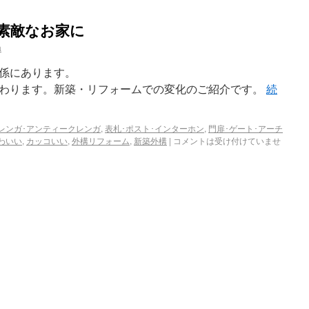
素敵なお家に
a
係にあります。
わります。新築・リフォームでの変化のご紹介です。
続
レンガ･アンティークレンガ
,
表札･ポスト･インターホン
,
門扉･ゲート･アーチ
わいい
,
カッコいい
,
外構リフォーム
,
新築外構
|
コメントは受け付けていませ