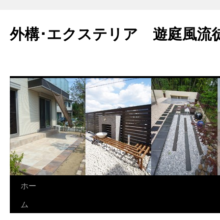
外構･エクステリア 遊庭風流
ホー
ム