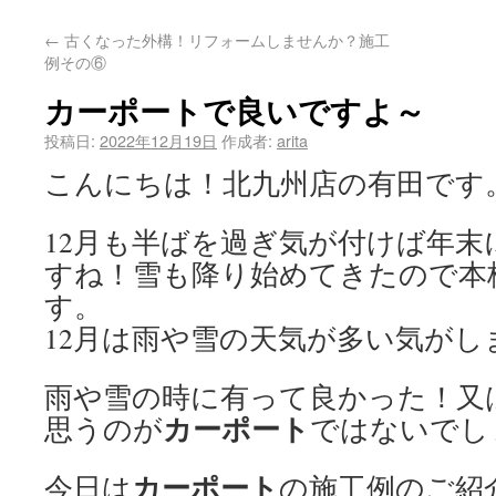
←
古くなった外構！リフォームしませんか？施工
例その⑥
カーポートで良いですよ～
投稿日:
2022年12月19日
作成者:
arita
こんにちは！北九州店の有田です
12月も半ばを過ぎ気が付けば年
すね！雪も降り始めてきたので本
す。
12月は雨や雪の天気が多い気がし
雨や雪の時に有って良かった！又
カーポート
思うのが
ではないでし
カーポート
今日は
の施工例のご紹