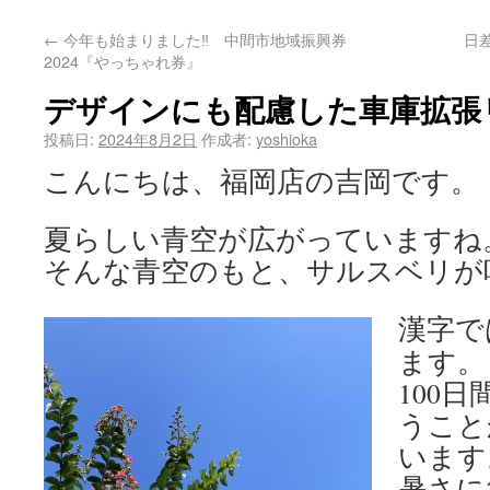
←
今年も始まりました‼ 中間市地域振興券
日
2024『やっちゃれ券』
デザインにも配慮した車庫拡張
投稿日:
2024年8月2日
作成者:
yoshioka
こんにちは、福岡店の吉岡です。
夏らしい青空が広がっていますね
そんな青空のもと、サルスベリが
漢字で
ます。
100
うこと
います
暑さに