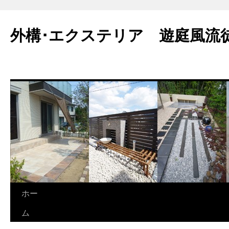
外構･エクステリア 遊庭風流
ホー
ム