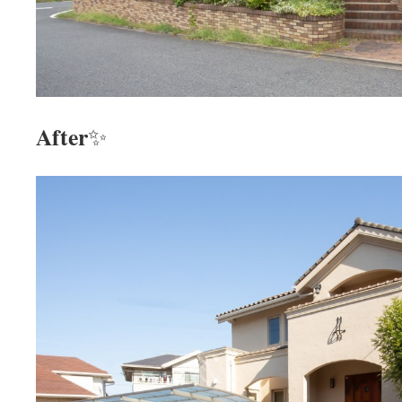
After
✨