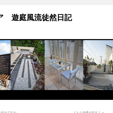
ア 遊庭風流徒然日記
お好みですか
どんな外構が好き？
→