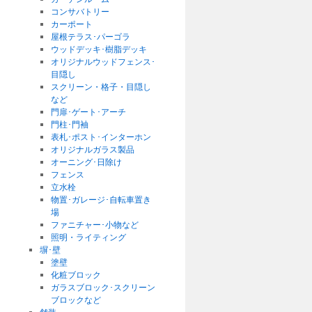
コンサバトリー
カーポート
屋根テラス･パーゴラ
ウッドデッキ･樹脂デッキ
オリジナルウッドフェンス･
目隠し
スクリーン・格子・目隠し
など
門扉･ゲート･アーチ
門柱･門袖
表札･ポスト･インターホン
オリジナルガラス製品
オーニング･日除け
フェンス
立水栓
物置･ガレージ･自転車置き
場
ファニチャー･小物など
照明・ライティング
塀･壁
塗壁
化粧ブロック
ガラスブロック･スクリーン
ブロックなど