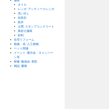
舗装
タイル
レンガ･アンティークレンガ
洗い出し
自然石
枕木
土間･スタンプコンクリート
真砂土舗装
砂利
住宅リフォーム
植栽・花･人工植物
ペット関連
イベント･展示会・キャンペー
ン等
研修･勉強会･表彰
雑誌･書籍