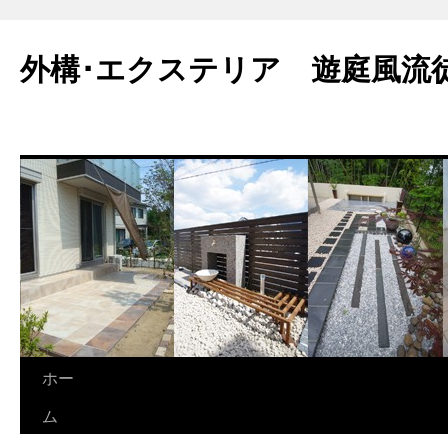
外構･エクステリア 遊庭風流
ホー
ム