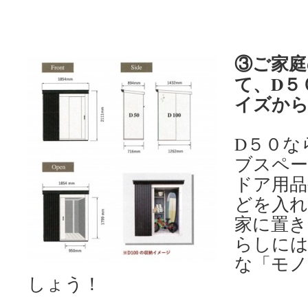
③ご家庭
て、D５
イズから
D５０な
ブスペ
ドア用品
どを入
家に置き
らしに
な「モノ
しょう！