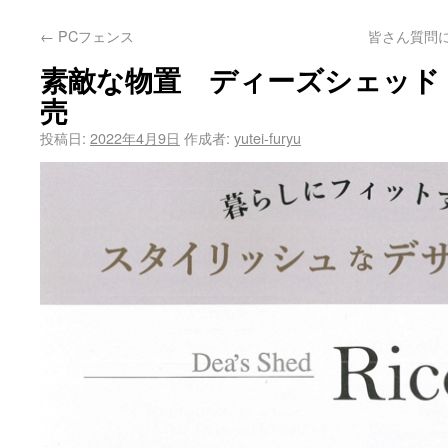
←
PCフェンス
皆さん質問
素敵な物置 ディーズシェッド
売
投稿日:
2022年4月9日
作成者:
yutei-furyu