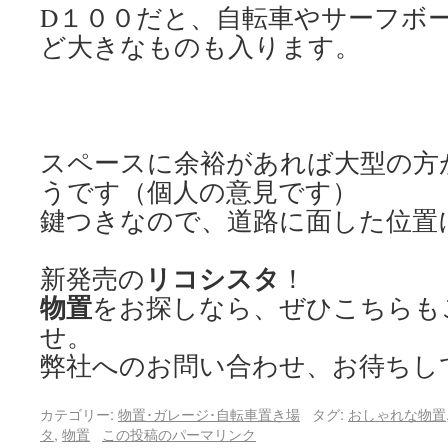
D１００だと、自転車やサーフボ
ど大きなものも入ります。
スペースに余裕があれば大型の方
うです（個人の意見です）
鍵つきなので、道路に面した位置
リコシスタ
新発売の
！
物置
をお探しなら、ぜひこちらも
せ。
弊社へのお問い合わせ、お待ちし
カテゴリー:
物置･ガレージ･自転車置き場
タグ:
おしゃれな物置
タ
,
物置
この投稿のパーマリンク