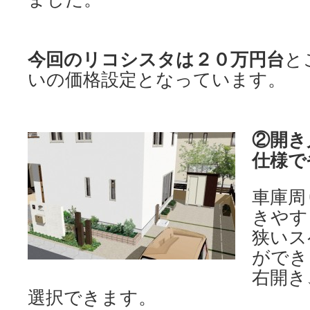
今回のリコシスタは２０万円台
と
いの価格設定となっています。
②開き
仕様で
車庫周
きやす
狭いス
ができ
右開き
選択できます。