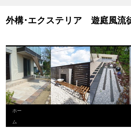
外構･エクステリア 遊庭風流
ホー
ム